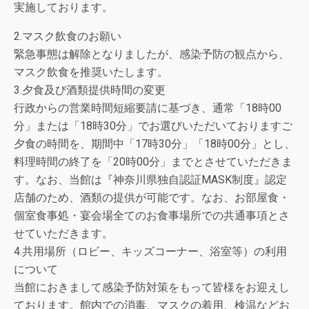
実施しております。‌
2.マスク飲食のお願い
緊急事態は解除となりましたが、感染予防の観点から、
マスク飲食を推奨いたします。
3.夕食及び酒類提供時間の変更‌
行政からの営業時間短縮要請に基づき、通常「18時00
分」または「18時30分」でお選びいただいておりますご
夕食の時間を、期間中「17時30分」「18時00分」とし、
料理時間の終了を「20時00分」までとさせていただきま
す。なお、当館は『神奈川県独自認証MASK制度』認定
店舗のため、酒類の提供が可能です。なお、お部屋食・
個室食事処・宴会場全てのお食事場所での共通事項とさ
せていただきます。
‌4.共用場所（ロビー、キッズコーナー、浴室等）の利用
について
当館におきまして感染予防対策をもって皆様をお迎えし
ております。館内での消毒、マスクの着用、検温などお