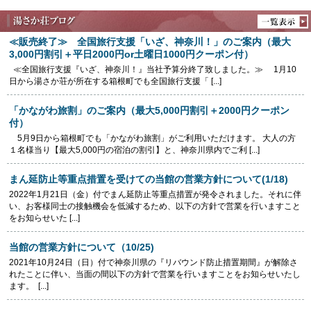
≪販売終了≫ 全国旅行支援「いざ、神奈川！」のご案内（最大
3,000円割引＋平日2000円or土曜日1000円クーポン付）
≪全国旅行支援『いざ、神奈川！』当社予算分終了致しました。≫ 1月10
日から湯さか荘が所在する箱根町でも全国旅行支援「 [...]
「かながわ旅割」のご案内（最大5,000円割引＋2000円クーポン
付）
5月9日から箱根町でも「かながわ旅割」がご利用いただけます。 大人の方
１名様当り【最大5,000円の宿泊の割引】と、神奈川県内でご利 [...]
まん延防止等重点措置を受けての当館の営業方針について(1/18)
2022年1月21日（金）付でまん延防止等重点措置が発令されました。それに伴
い、お客様同士の接触機会を低減するため、以下の方針で営業を行いますこと
をお知らせいた [...]
当館の営業方針について（10/25)
2021年10月24日（日）付で神奈川県の『リバウンド防止措置期間』が解除さ
れたことに伴い、当面の間以下の方針で営業を行いますことをお知らせいたし
ます。‌ ‌ [...]