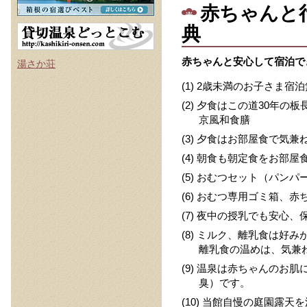
赤ちゃんと
典
赤ちゃんと安心して宿泊で
湯さか荘
(1) 2歳未満のお子さま宿泊
(2) 夕食はこの道30年
京風和食膳
(3) 夕食はお部屋食で気兼
(4) 朝食も朝定食をお部屋
(5) おむつセット（パンパ
(6) おむつ専用ゴミ箱、
(7) 夜中の授乳でも安心
(8) ミルク、離乳食は好
離乳食の温めは、気兼
(9) 温泉は赤ちゃんのお
臭）です。
(10) 当館自慢の庭園露天