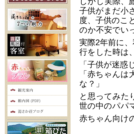
しかし実際、
子供がまだ小
度、子供のこ
のか不安でい
実際2年前に
行をした時は
「子供が迷惑
「赤ちゃんは
な？」
と思ってみた
世の中のパパ
赤ちゃん向け