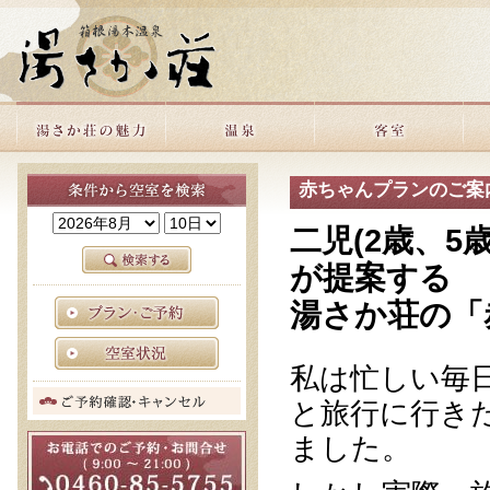
赤ちゃんプランのご案
二児(2歳、5
が提案する
湯さか荘の「
私は忙しい毎
と旅行に行き
ました。