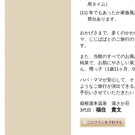
用タイム）
(11) 冬でもあったか家
替台あります。
おかげさまで、多くのかわ
マ、じじばばとのご旅行の
す。
また、当館のすべてのお風
純泉で、お肌にやさしい泉
ん、甥っ子（1歳11ヶ月、
パパ・ママが安心して、そ
ようなご旅行が演出できる
手伝いさせていただきたい
箱根湯本温泉 湯さか荘
福住 貴文
3代目：