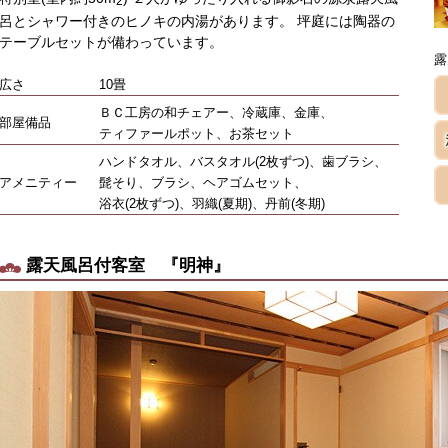
2
呂とシャワー付きのヒノキの内湯があります。 坪庭には陶器の
テーブルセットが備わっています。
露
広さ
10畳
ＢＣ工房の和チェアー、冷蔵庫、金庫、
部屋備品
ティファールポット、お茶セット
ハンドタオル、バスタオル(2枚ずつ)、歯ブラシ、
アメニティー
髭そり、ブラシ、ヘアゴムセット、
浴衣(2枚ずつ)、羽織(夏期)、丹前(冬期)
露天風呂付客室 『明神』