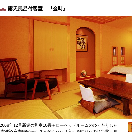
露天風呂付客室 『金時』
2008年12月新築の和室10畳＋ローベッドルームのゆったりした
特別室(室内約50m
) ２人がゆったり入れる御影石の源泉露天風