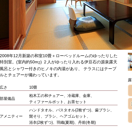
2008年12月新築の和室10畳＋ローベッドルームのゆったりした
特別室。(室内約50m
) ２人がゆったり入れる伊豆石の源泉露天
2
風呂とシャワー付きのヒノキの内湯があり、 テラスにはテーブ
ルとチェアーが備わっています。
露
広さ
10畳
柏木工の和チェアー、冷蔵庫、金庫、
部屋備品
ティファールポット、お茶セット
ハンドタオル、バスタオル(2枚ずつ)、歯ブラシ、
アメニティー
髭そり、ブラシ、ヘアゴムセット、
浴衣(2枚ずつ)、羽織(夏期)、丹前(冬期)