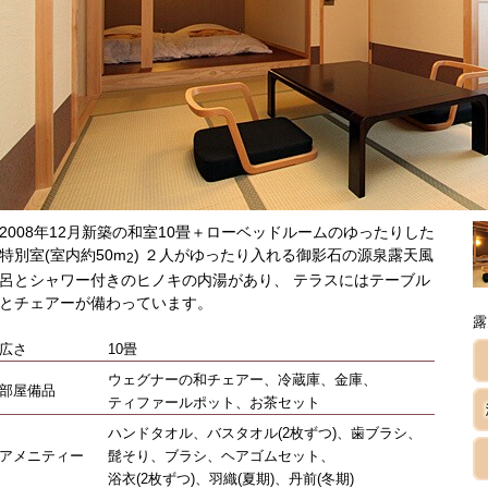
2008年12月新築の和室10畳＋ローベッドルームのゆったりした
特別室(室内約50m
) ２人がゆったり入れる御影石の源泉露天風
2
呂とシャワー付きのヒノキの内湯があり、 テラスにはテーブル
とチェアーが備わっています。
露
広さ
10畳
ウェグナーの和チェアー、冷蔵庫、金庫、
部屋備品
ティファールポット、お茶セット
ハンドタオル、バスタオル(2枚ずつ)、歯ブラシ、
アメニティー
髭そり、ブラシ、ヘアゴムセット、
浴衣(2枚ずつ)、羽織(夏期)、丹前(冬期)